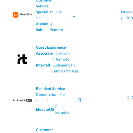
Customer
Service
Specialist
Full
Nuevo
time
300
Xiaomi
·
Sale
Remoto
Guest Experience
Associate
Full time
Remoto
Interfell
·
(Sudamérica y
Centroamérica)
Resident Service
Coordinator
Full
time
ElevateOS
·
Remoto
Customer