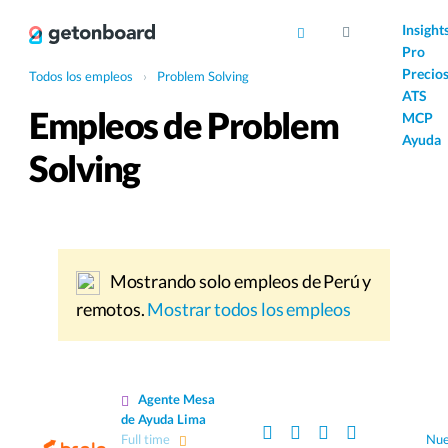
AI
Insight
Pro
Precio
Todos los empleos
›
Problem Solving
ATS
Empleos de Problem
MCP
Ayuda
Solving
Mostrando solo empleos de Perú y
remotos.
Mostrar todos los empleos
Agente Mesa
de Ayuda Lima
Full time
Nu