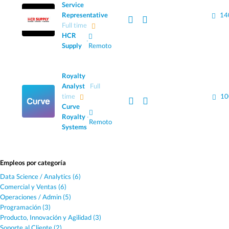
Service
Representative
14
Full time
HCR
·
Supply
Remoto
Royalty
Analyst
Full
time
10
Curve
Royalty
·
Remoto
Systems
Empleos por categoría
Data Science / Analytics (6)
Comercial y Ventas (6)
Operaciones / Admin (5)
Programación (3)
Producto, Innovación y Agilidad (3)
Soporte al Cliente (2)