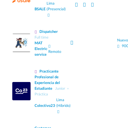
Lima
BSALE
·
(Presencial)
Dispatcher
Full time
Nuevo
MAT
900
Electric
·
Remoto
service
Practicante
Profesional de
Experiencia del
Estudiante
Junior
Práctica
Lima
Colectivo23
·
(Híbrido)