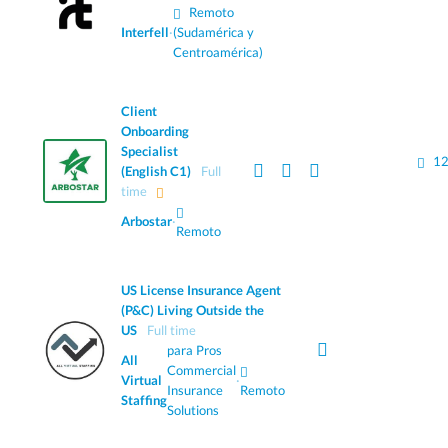
Remoto
Interfell
·
(Sudamérica y
Centroamérica)
Client
Onboarding
Specialist
12
(English C1)
Full
time
Arbostar
·
Remoto
US License Insurance Agent
(P&C) Living Outside the
US
Full time
para Pros
All
Commercial
Virtual
·
Insurance
Remoto
Staffing
Solutions