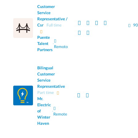
Customer
Service
Representative /
Csr
Full time
90
Puente
Talent
·
Remoto
Partners
Bilingual
Customer
Service
Representative
Part time
Mr.
Electric
of
·
Remote
Winter
Haven