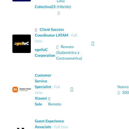
Lima
Colectivo23
·
(Híbrido)
Client Success
Coordinator LATAM
Full
time
Remoto
egelloC
·
(Sudamérica y
Corporation
Centroamérica)
Customer
Service
Specialist
Full
Nuevo
time
300
Xiaomi
·
Sale
Remoto
Guest Experience
Associate
Full time