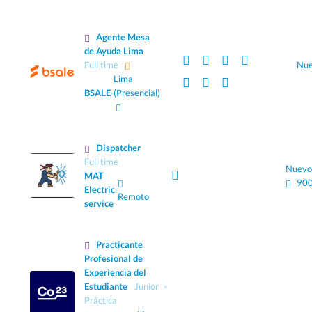
Agente Mesa
de Ayuda Lima
Full time
Nu
Lima
BSALE
·
(Presencial)
Dispatcher
Full time
Nuevo
MAT
900
Electric
·
Remoto
service
Practicante
Profesional de
Experiencia del
Estudiante
Junior
Práctica