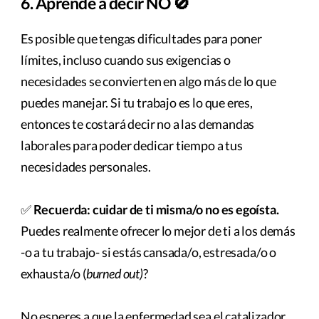
6. Aprende a decir NO 🚫
Es posible que tengas dificultades para poner
límites, incluso cuando sus exigencias o
necesidades se convierten en algo más de lo que
puedes manejar. Si tu trabajo es lo que eres,
entonces te costará decir no a las demandas
laborales para poder dedicar tiempo a tus
necesidades personales.
✅
Recuerda: cuidar de ti misma/o no es egoísta.
Puedes realmente ofrecer lo mejor de ti a los demás
-o a tu trabajo- si estás cansada/o, estresada/o o
exhausta/o (
burned out)
?
No esperes a que la enfermedad sea el catalizador