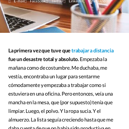
E-mail
Facebook
Twitter
LinkedIn
Whatsapp
La primera vez que tuve que
trabajar a distancia
fue un desastre total y absoluto.
Empezaba la
mañana como de costumbre. Me duchaba, me
vestía, encontraba un lugar para sentarme
cómodamente y empezaba a trabajar como si
estuviera en una oficina. Pero entonces, veía una
mancha en la mesa, que (por supuesto) tenía que
limpiar. Luego, el polvo. Y la ropa sucia. Y el
almuerzo. La lista seguía creciendo hasta que me
daba cuenta de que no había sido productiva en