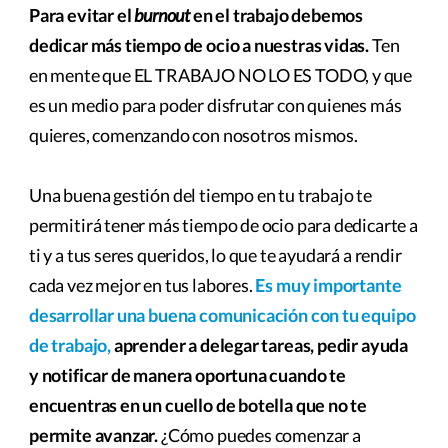
Para evitar el
burnout
en el trabajo debemos
dedicar más tiempo de ocio a nuestras vidas.
Ten
en mente que EL TRABAJO NO LO ES TODO, y que
es un medio para poder disfrutar con quienes más
quieres, comenzando con nosotros mismos.
Una buena gestión del tiempo en tu trabajo te
permitirá tener más tiempo de ocio para dedicarte a
ti y a tus seres queridos, lo que te ayudará a rendir
cada vez mejor en tus labores.
Es muy importante
desarrollar una buena comunicación con tu equipo
de trabajo,
aprender a delegar tareas, pedir ayuda
y notificar de manera oportuna cuando te
encuentras en un cuello de botella que no te
permite avanzar.
¿Cómo puedes comenzar a