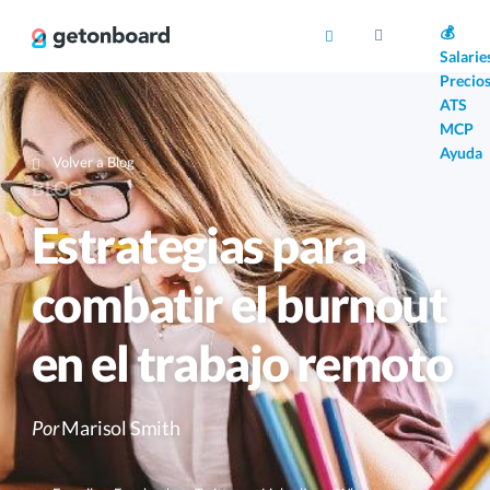
AI
💰
Salarie
Precio
ATS
MCP
Ayuda
Volver a Blog
BLOG
Estrategias para
combatir el burnout
en el trabajo remoto
Por
Marisol Smith