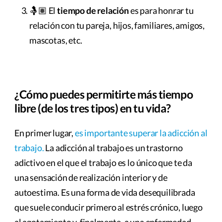
🤱🏽 El
tiempo de relación
es para honrar tu
relación con tu pareja, hijos, familiares, amigos,
mascotas, etc.
¿Cómo puedes permitirte más tiempo
libre (de los tres tipos) en tu vida?
En primer lugar,
es importante superar la adicción al
trabajo.
La adicción al trabajo es un trastorno
adictivo en el que el trabajo es lo único que te da
una sensación de realización interior y de
autoestima. Es una forma de vida desequilibrada
que suele conducir primero al estrés crónico, luego