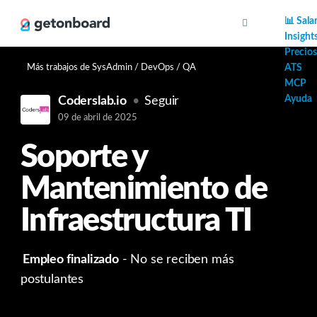
AI
📊 Sala
Insight
Precios
Más trabajos de SysAdmin / DevOps / QA
ATS
MCP
Ayuda
Coderslab.io
Seguir
09 de abril de 2025
Soporte y
Mantenimiento de
Infraestructura TI
Empleo finalizado
- No se reciben más
postulantes