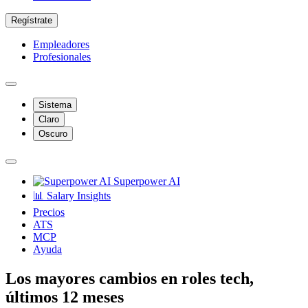
Regístrate
Empleadores
Profesionales
Sistema
Claro
Oscuro
Superpower AI
📊 Salary Insights
Precios
ATS
MCP
Ayuda
Los mayores cambios en roles tech,
últimos 12 meses