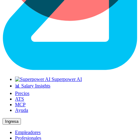
Superpower AI
📊 Salary Insights
Precios
ATS
MCP
Ayuda
Ingresa
Empleadores
Profesionales