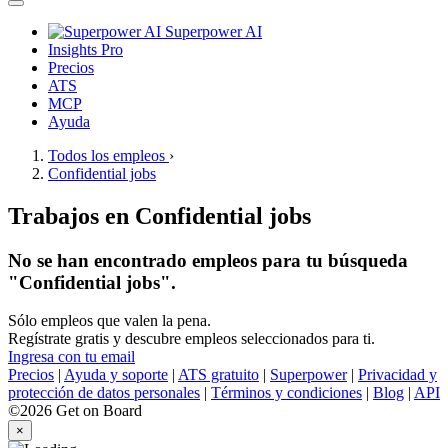
Superpower AI
Insights Pro
Precios
ATS
MCP
Ayuda
Todos los empleos
›
Confidential jobs
Trabajos en Confidential jobs
No se han encontrado empleos para tu búsqueda
"Confidential jobs".
Sólo empleos que valen la pena.
Regístrate gratis y descubre empleos seleccionados para ti.
Ingresa con tu email
Precios
|
Ayuda y soporte
|
ATS gratuito
|
Superpower
|
Privacidad y
protección de datos personales
|
Términos y condiciones
|
Blog
|
API
©2026 Get on Board
×