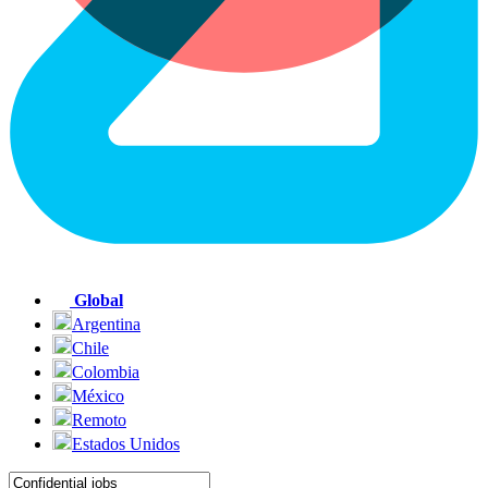
Global
Argentina
Chile
Colombia
México
Remoto
Estados Unidos