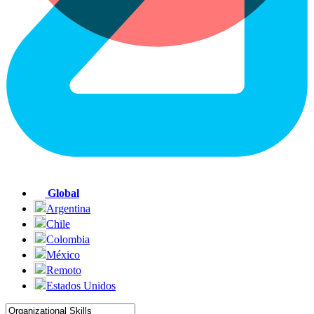
Global
Argentina
Chile
Colombia
México
Remoto
Estados Unidos