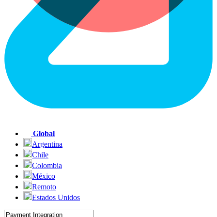
Global
Argentina
Chile
Colombia
México
Remoto
Estados Unidos