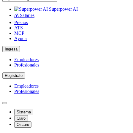
Superpower AI
💰 Salaries
Precios
ATS
MCP
Ayuda
Ingresa
Empleadores
Profesionales
Regístrate
Empleadores
Profesionales
Sistema
Claro
Oscuro