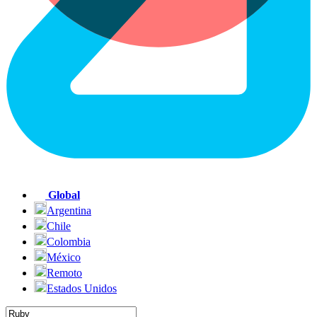
Global
Argentina
Chile
Colombia
México
Remoto
Estados Unidos