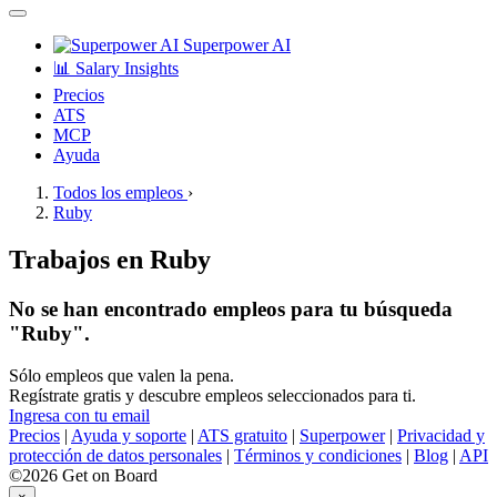
Superpower AI
📊 Salary Insights
Precios
ATS
MCP
Ayuda
Todos los empleos
›
Ruby
Trabajos en Ruby
No se han encontrado empleos para tu búsqueda
"Ruby".
Sólo empleos que valen la pena.
Regístrate gratis y descubre empleos seleccionados para ti.
Ingresa con tu email
Precios
|
Ayuda y soporte
|
ATS gratuito
|
Superpower
|
Privacidad y
protección de datos personales
|
Términos y condiciones
|
Blog
|
API
©2026 Get on Board