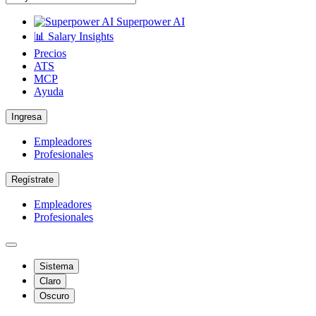
Superpower AI
📊 Salary Insights
Precios
ATS
MCP
Ayuda
Ingresa
Empleadores
Profesionales
Regístrate
Empleadores
Profesionales
Sistema
Claro
Oscuro