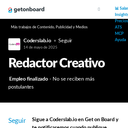
AI
📊 Sala
Insight
Precios
Más trabajos de Contenido, Publicidad y Medios
ATS
MCP
Ayuda
Coderslab.io
Seguir
14 de mayo de 2025
Redactor Creativo
Empleo finalizado
- No se reciben más
postulantes
Sigue a Coderslab.io en Get on Board y
Seguir
te notificaremos cuando publique