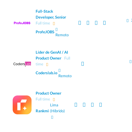
Full-Stack
Developer, Senior
Full time
ProfeJOBS
·
Remoto
Líder de GenAI / AI
Product Owner
Full
time
Coderslab.io
·
Remoto
Product Owner
Full time
Lima
Rankmi
·
(Híbrido)