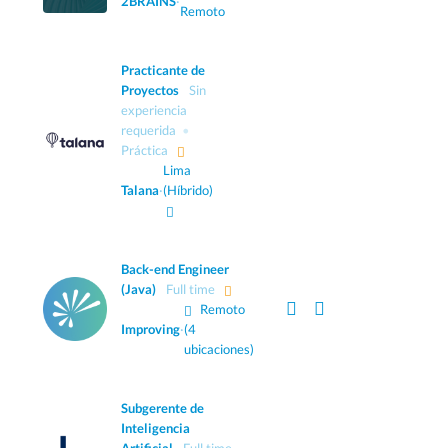
2BRAINS
·
Remoto
Practicante de
Proyectos
Sin
experiencia
requerida
Práctica
Lima
Talana
·
(Híbrido)
Back-end Engineer
(Java)
Full time
Remoto
Improving
·
(4
ubicaciones)
Subgerente de
Inteligencia