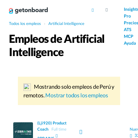
AI
Insight
Pro
Precio
Todos los empleos
›
Artificial Intelligence
ATS
Empleos de Artificial
MCP
Ayuda
Intelligence
Mostrando solo empleos de Perú y
remotos.
Mostrar todos los empleos
(Lji920) Product
Coach
Full time
Nue
3