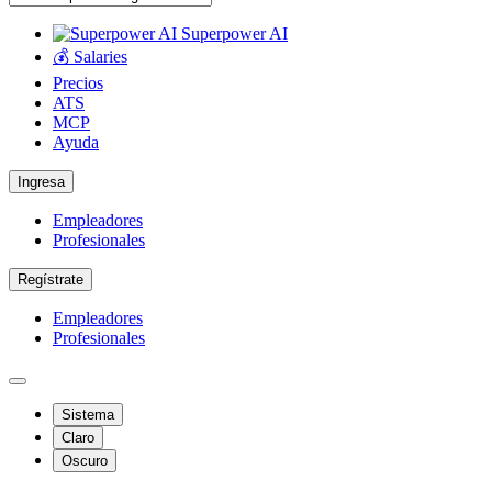
Superpower AI
💰 Salaries
Precios
ATS
MCP
Ayuda
Ingresa
Empleadores
Profesionales
Regístrate
Empleadores
Profesionales
Sistema
Claro
Oscuro