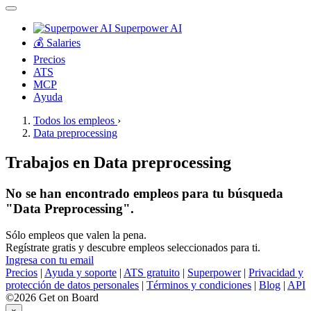
Superpower AI
💰 Salaries
Precios
ATS
MCP
Ayuda
Todos los empleos
›
Data preprocessing
Trabajos en Data preprocessing
No se han encontrado empleos para tu búsqueda
"Data Preprocessing".
Sólo empleos que valen la pena.
Regístrate gratis y descubre empleos seleccionados para ti.
Ingresa con tu email
Precios
|
Ayuda y soporte
|
ATS gratuito
|
Superpower
|
Privacidad y
protección de datos personales
|
Términos y condiciones
|
Blog
|
API
©2026 Get on Board