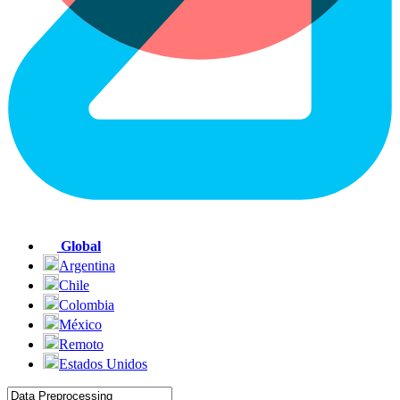
Global
Argentina
Chile
Colombia
México
Remoto
Estados Unidos