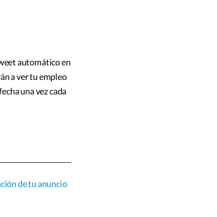
n tweet automático en
rán a ver tu empleo
 fecha una vez cada
cación de tu anuncio