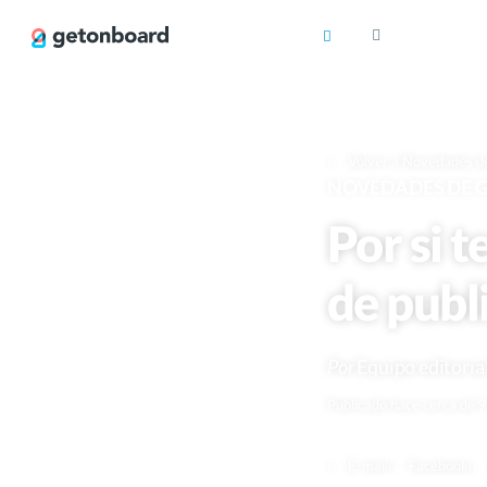
Volver a Novedades d
NOVEDADES DE 
Por si t
de publ
Por
Equipo editoria
Publicado hace cerca de 
E-mail
Facebook