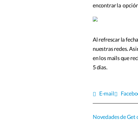
encontrar la opción
Al refrescar la fech
nuestras redes. Asi
en los mails que re
5 días.
E-mail
Facebo
Novedades de Get 