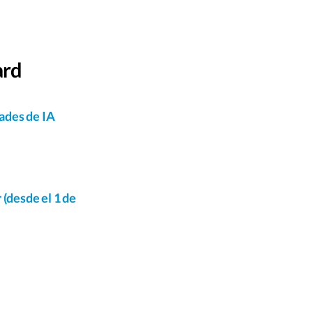
ard
dades de IA
 (desde el 1 de