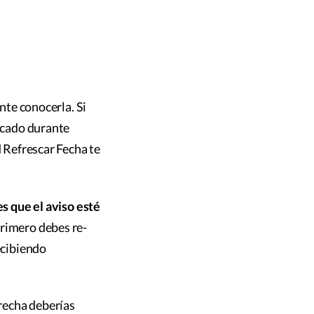
nte conocerla. Si
licado durante
d Refrescar Fecha te
es que el aviso esté
rimero debes re-
ecibiendo
erecha deberías