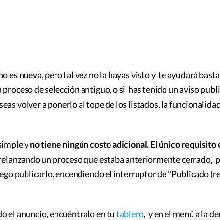
o es nueva, pero tal vez no la hayas visto y te ayudará basta
 proceso de selección antiguo, o si has tenido un aviso pub
as volver a ponerlo al tope de los listados, la funcionalida
simple y
no tiene ningún costo adicional. El único requisito 
 relanzando un proceso que estaba anteriormente cerrado, p
luego publicarlo, encendiendo el interruptor de "Publicado (r
o el anuncio, encuéntralo en tu
tablero
, y en el menú a la d