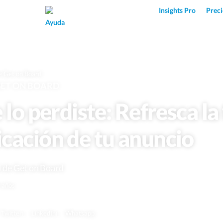
Superpower AI
Insights Pro
Preci
Ayuda
e Get on Board
GET ON BOARD
e lo perdiste: Refresca la
icación de tu anuncio
l de Get on Board
9 años
Twitter
LinkedIn
Whatsapp