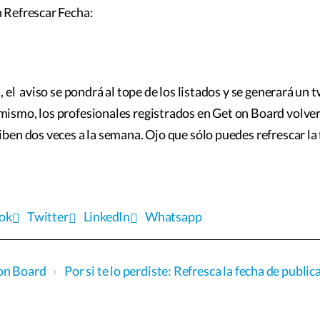
 Refrescar Fecha:
a, el aviso se pondrá al tope de los listados y se generará u
mismo, los profesionales registrados en Get on Board volve
ciben dos veces a la semana. Ojo que sólo puedes refrescar la
ok
Twitter
LinkedIn
Whatsapp
on Board
›
Por si te lo perdiste: Refresca la fecha de publi