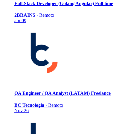
Full-Stack Developer (Golang Angular)
Full time
2BRAINS
·
Remoto
abr 09
QA Engineer / QA Analyst (LATAM)
Freelance
BC Tecnología
·
Remoto
Nov 26