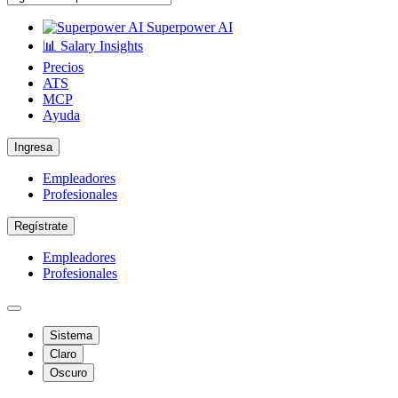
Superpower AI
📊 Salary Insights
Precios
ATS
MCP
Ayuda
Ingresa
Empleadores
Profesionales
Regístrate
Empleadores
Profesionales
Sistema
Claro
Oscuro