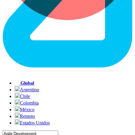
Global
Argentina
Chile
Colombia
México
Remoto
Estados Unidos