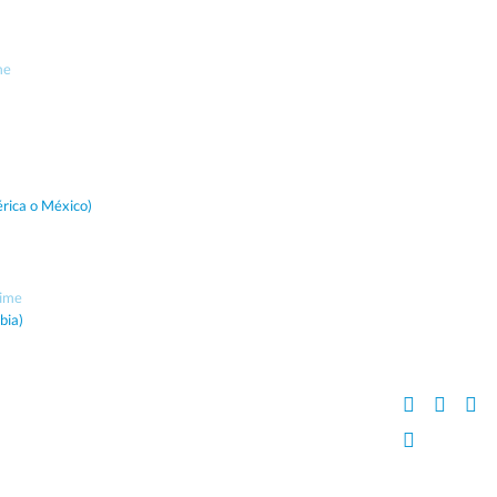
me
rica o México)
time
bia)