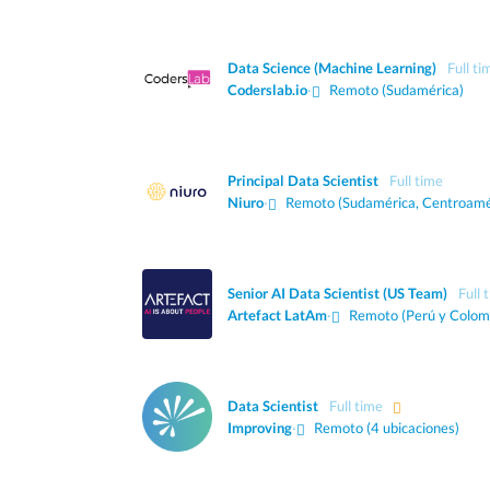
Data Science (Machine Learning)
Full ti
Coderslab.io
·
Remoto (Sudamérica)
Principal Data Scientist
Full time
Niuro
·
Remoto (Sudamérica, Centroamé
Senior AI Data Scientist (US Team)
Full 
Artefact LatAm
·
Remoto (Perú y Colom
Data Scientist
Full time
Improving
·
Remoto (4 ubicaciones)