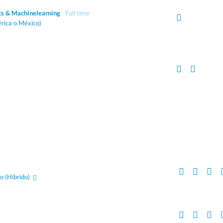
ics & Machinelearning
Full time
rica o México)
go
(Híbrido)