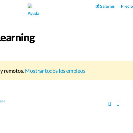
Superpower AI
💰 Salaries
Precio
Ayuda
earning
 y remotos.
Mostrar todos los empleos
time