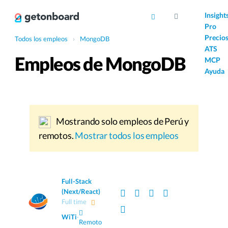
AI
Insight
Pro
Precio
Todos los empleos
›
MongoDB
ATS
Empleos de MongoDB
MCP
Ayuda
Mostrando solo empleos de Perú y
remotos.
Mostrar todos los empleos
Full-Stack
(Next/React)
Full time
WiTi
·
Remoto