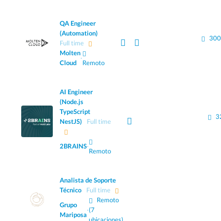
QA Engineer
(Automation)
300
Full time
Molten
·
Cloud
Remoto
AI Engineer
(Node.js
TypeScript
3
NestJS)
Full time
2BRAINS
·
Remoto
Analista de Soporte
Técnico
Full time
Remoto
Grupo
·
(7
Mariposa
ubicaciones)