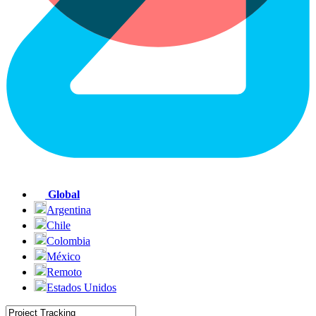
Global
Argentina
Chile
Colombia
México
Remoto
Estados Unidos